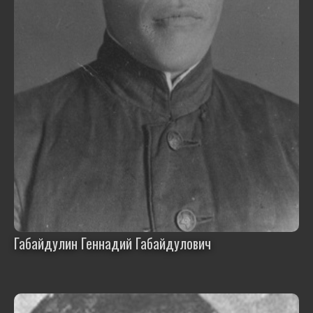
Габайдулин Геннадий Габайдулович